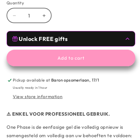
Quantity
Decrease
Increase
quantity
quantity
for
for
Free Gifts 🥰
MNP
MNP
Unlock FREE gifts
ONE
ONE
PHASE
PHASE
Spend
€59.00
more from
MESAUDA
,
TOMVMAKEUP
to unlock
BUILDER
BUILDER
Add to cart
GEL
GEL
Free Gifts 🥰
-
-
PINK
PINK
Pickup available at
Baron opsomerlaan, 17/1
Spend
€99.00
more from
MESAUDA
,
10/25/50gr
10/25/50gr
TOMVMAKEUP
to unlock
Usually ready in 1 hour
View store information
⚠️ ENKEL VOOR PROFESSIONEEL GEBRUIK.
One Phase is de eenfasige gel die volledig opnieuw is
samengesteld om volledig aan uw behoeften te voldoen: