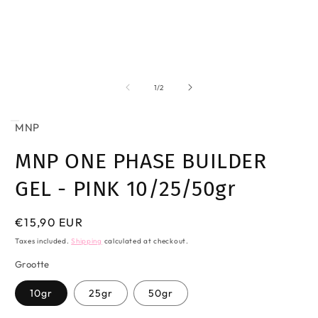
Open
O
media
m
1
2
of
1
/
2
in
in
modal
m
MNP
MNP ONE PHASE BUILDER
GEL - PINK 10/25/50gr
Regular
€15,90 EUR
price
Taxes included.
Shipping
calculated at checkout.
Grootte
10gr
25gr
50gr