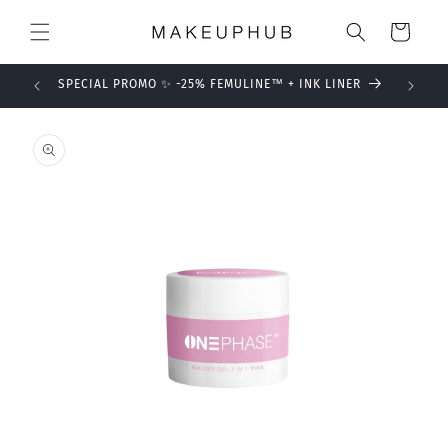
Skip to
Cart
content
SPECIAL PROMO ✨ -25% FEMULINE™ + INK LINER
Skip to
product
information