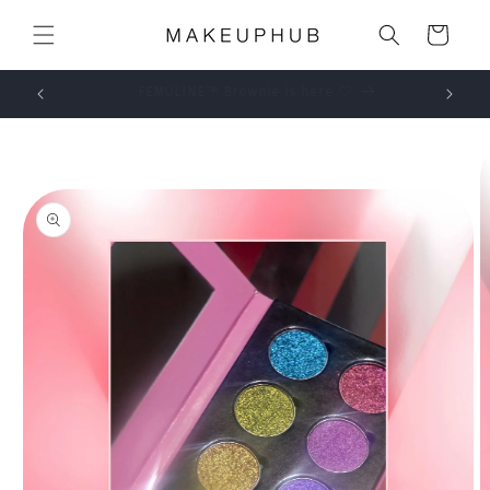
Skip to
Cart
content
FEMULINE™ Brownie is here 🤍
SPECIAL
Skip to
product
information