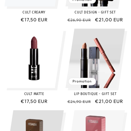
o
CULT CREAMY
CULT DESIGN - GIFT SET
n
Prix
€17,50 EUR
Prix
Prix
€21,00 EUR
€26,90 EUR
:
habituel
habituel
promotionnel
Promotion
CULT MATTE
LIP BOUTIQUE - GIFT SET
Prix
€17,50 EUR
Prix
Prix
€21,00 EUR
€24,90 EUR
habituel
habituel
promotionnel