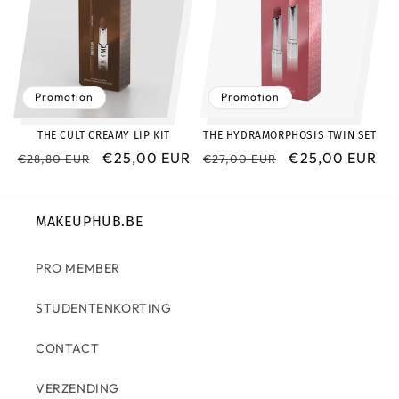
Promotion
Promotion
THE CULT CREAMY LIP KIT
THE HYDRAMORPHOSIS TWIN SET
Prix
Prix
€25,00 EUR
Prix
Prix
€25,00 EUR
€28,80 EUR
€27,00 EUR
habituel
promotionnel
habituel
promotionnel
MAKEUPHUB.BE
PRO MEMBER
STUDENTENKORTING
CONTACT
VERZENDING