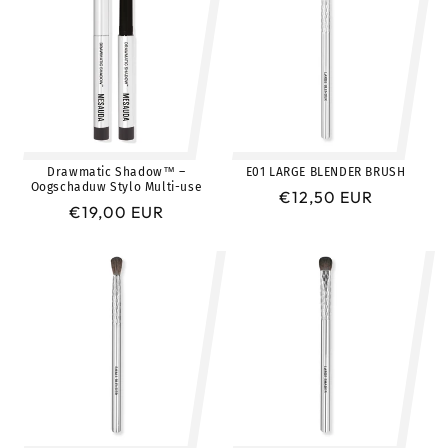
Drawmatic Shadow™ –
E01 LARGE BLENDER BRUSH
Oogschaduw Stylo Multi-use
Prix
€12,50 EUR
Prix
€19,00 EUR
habituel
habituel