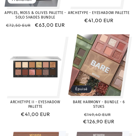
o
APPLES, MOSS & OLIVES PALETTE -
ARCHETYPE - EYESHADOW PALETTE
n
SOLO SHADES BUNDLE
Prix
€41,00 EUR
Prix
Prix
€63,00 EUR
:
€72,50 EUR
habituel
habituel
promotionnel
Épuisé
ARCHETYPE II - EYESHADOW
BARE HARMONY - BUNDLE - 6
PALETTE
STUKS
Prix
€41,00 EUR
Prix
Prix
€149,40 EUR
habituel
€126,90 EUR
habituel
promotio