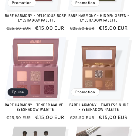
Promotion
Promotion
BARE HARMONY - DELICIOUS ROSE
BARE HARMONY - HIDDEN GREEN -
- EYESHADOW PALETTE
EYESHADOW PALETTE
Prix
Prix
€15,00 EUR
Prix
Prix
€15,00 EUR
€25,50 EUR
€25,50 EUR
habituel
promotionnel
habituel
promotionnel
Épuisé
Promotion
BARE HARMONY - TENDER MAUVE -
BARE HARMONY - TIMELESS NUDE
EYESHADOW PALETTE
- EYESHADOW PALETTE
Prix
Prix
€15,00 EUR
Prix
Prix
€15,00 EUR
€25,50 EUR
€25,50 EUR
habituel
promotionnel
habituel
promotionnel