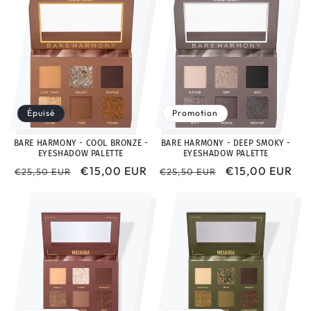
Épuisé
Promotion
BARE HARMONY - COOL BRONZE -
BARE HARMONY - DEEP SMOKY -
EYESHADOW PALETTE
EYESHADOW PALETTE
Prix
Prix
€15,00 EUR
Prix
Prix
€15,00 EUR
€25,50 EUR
€25,50 EUR
habituel
promotionnel
habituel
promotionnel