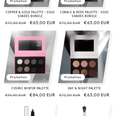
Promotion
Promotion
COPPER & GOLD PALETTE - SOLO
CORALS & REDS PALETTE - SOLO
SHADES BUNDLE
SHADES BUNDLE
Prix
Prix
€63,00 EUR
Prix
Prix
€63,00 EUR
€72,50 EUR
€72,50 EUR
habituel
promotionnel
habituel
promotionnel
Promotion
Promotion
COSMIC WINTER PALETTE
DAY & NIGHT PALETTE
Prix
Prix
€84,00 EUR
Prix
Prix
€63,00 EUR
€94,90 EUR
€72,50 EUR
habituel
promotionnel
habituel
promotionnel