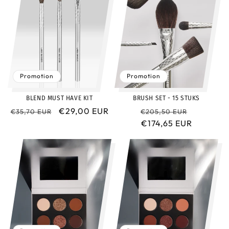
Promotion
Promotion
BLEND MUST HAVE KIT
BRUSH SET - 15 STUKS
Prix
Prix
€29,00 EUR
Prix
Prix
€35,70 EUR
€205,50 EUR
habituel
promotionnel
habituel
€174,65 EUR
promoti