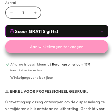
Aantal
Aantal
Aantal
verlagen
verhogen
voor
voor
Free Gifts 🥰
MNP
MNP
Scoor GRATIS gifts!
UV
UV
GEL
GEL
Kies nog voor
€59.00
uit
MESAUDA
,
TOMVMAKEUP
collectie voor een gift!
CLEANSER
CLEANSER
Aan winkelwagen toevoegen
-
-
Free Gifts 🥰
CLEANSING
CLEANSING
SOLUTION
SOLUTION
Afhaling is beschikbaar bij
Baron opsomerlaan, 17/1
Kies nog voor
€99.00
uit
MESAUDA
,
FOR
FOR
TOMVMAKEUP
collectie voor een 2de
Meestal klaar binnen 1 uur
UV
UV
gift!.
Winkelgegevens bekijken
GEL
GEL
⚠️ ENKEL VOOR PROFESSIONEEL GEBRUIK.
Ontvettingsoplossing ontworpen om de dispersielaag te
verwijderen die is ontstaan ​​na uitharding. Geschikt voor