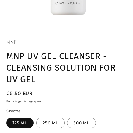
Media
1
openen
MNP
in
modaal
MNP UV GEL CLEANSER -
CLEANSING SOLUTION FOR
UV GEL
Normale
€5,50 EUR
prijs
Belastingen inbegrepen.
Grootte
125 ML
250 ML
500 ML