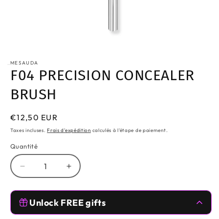
Ouvrir
le
média
MESAUDA
1
F04 PRECISION CONCEALER
dans
une
BRUSH
fenêtre
modale
Prix
€12,50 EUR
habituel
Taxes incluses.
Frais d'expédition
calculés à l'étape de paiement.
Quantité
Réduire
Augmenter
la
la
quantité
quantité
Free Gifts 🥰
de
de
Unlock FREE gifts
F04
F04