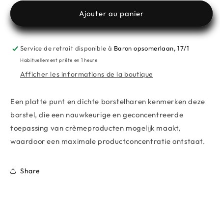
PRECISION
PRECISION
Spend
€59.00
more from
MESAUDA
,
TOMVMAKEUP
to unlock
CONCEALER
CONCEALER
Ajouter au panier
BRUSH
BRUSH
Free Gifts 🥰
Service de retrait disponible à
Baron opsomerlaan, 17/1
Spend
€99.00
more from
MESAUDA
,
TOMVMAKEUP
to unlock
Habituellement prête en 1 heure
Afficher les informations de la boutique
Een platte punt en dichte borstelharen kenmerken deze
borstel, die een nauwkeurige en geconcentreerde
toepassing van crèmeproducten mogelijk maakt,
waardoor een maximale productconcentratie ontstaat.
Share