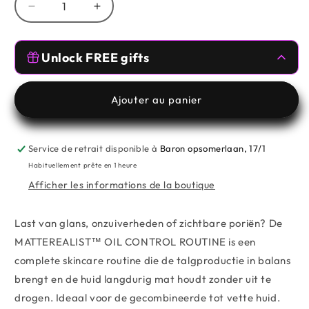
Réduire
Augmenter
la
la
quantité
quantité
Free Gifts 🥰
de
de
Unlock FREE gifts
MATTEREALIST™
MATTEREALIST™
OIL
OIL
Spend
€59.00
more from
MESAUDA
,
TOMVMAKEUP
to unlock
CONTROL
CONTROL
Ajouter au panier
ROUTINE
ROUTINE
Free Gifts 🥰
–
–
GEKOMBINEERDE
GEKOMBINEERDE
Service de retrait disponible à
Baron opsomerlaan, 17/1
Spend
€99.00
more from
MESAUDA
,
TOT
TOT
TOMVMAKEUP
to unlock
Habituellement prête en 1 heure
VETTE
VETTE
Afficher les informations de la boutique
HUID
HUID
Last van glans, onzuiverheden of zichtbare poriën? De
MATTEREALIST™ OIL CONTROL ROUTINE is een
complete skincare routine die de talgproductie in balans
brengt en de huid langdurig mat houdt zonder uit te
drogen. Ideaal voor de gecombineerde tot vette huid.