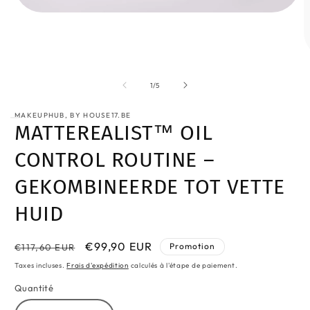
Ouvrir
le
média
1
dans
O
une
le
fenêtre
m
de
1
/
5
modale
2
d
MAKEUPHUB, BY HOUSE17.BE
u
MATTEREALIST™ OIL
f
m
CONTROL ROUTINE –
GEKOMBINEERDE TOT VETTE
HUID
Prix
Prix
€99,90 EUR
Promotion
€117,60 EUR
habituel
promotionnel
Taxes incluses.
Frais d'expédition
calculés à l'étape de paiement.
Quantité