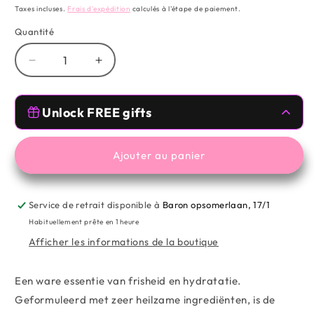
habituel
Taxes incluses.
Frais d'expédition
calculés à l'étape de paiement.
Quantité
Réduire
Augmenter
la
la
quantité
quantité
Free Gifts 🥰
de
de
Unlock FREE gifts
LUMISHEEN™
LUMISHEEN™
VITAMIN
VITAMIN
Spend
€59.00
more from
MESAUDA
,
TOMVMAKEUP
to unlock
C
C
Ajouter au panier
BRIGHTENING
BRIGHTENING
Free Gifts 🥰
ESSENCE
ESSENCE
Service de retrait disponible à
Baron opsomerlaan, 17/1
Spend
€99.00
more from
MESAUDA
,
TOMVMAKEUP
to unlock
Habituellement prête en 1 heure
Afficher les informations de la boutique
Een ware essentie van frisheid en hydratatie.
Geformuleerd met zeer heilzame ingrediënten, is de