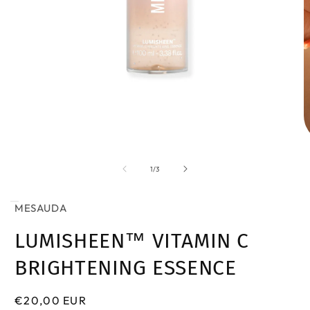
Ouvrir
O
le
le
média
m
de
1
/
3
1
2
dans
d
une
u
MESAUDA
fenêtre
f
modale
m
LUMISHEEN™ VITAMIN C
BRIGHTENING ESSENCE
Prix
€20,00 EUR