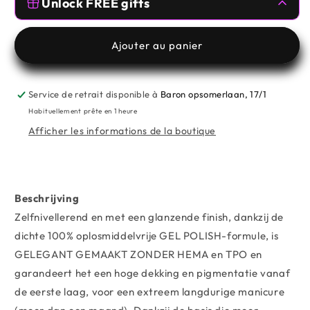
de
de
Unlock FREE gifts
MNP
MNP
-
-
Spend
€59.00
more from
MESAUDA
,
TOMVMAKEUP
to unlock
GELEGANT™
GELEGANT™
Ajouter au panier
-
-
Free Gifts 🥰
613
613
PLUMAGE
PLUMAGE
Service de retrait disponible à
Baron opsomerlaan, 17/1
Spend
€99.00
more from
MESAUDA
,
TOMVMAKEUP
to unlock
Habituellement prête en 1 heure
Afficher les informations de la boutique
Beschrijving
Zelfnivellerend en met een glanzende finish, dankzij de
dichte 100% oplosmiddelvrije GEL POLISH-formule, is
GELEGANT GEMAAKT ZONDER HEMA en TPO en
garandeert het een hoge dekking en pigmentatie vanaf
de eerste laag, voor een extreem langdurige manicure