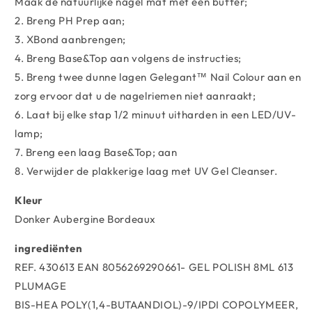
Maak de natuurlijke nagel mat met een buffer;
2. Breng PH Prep aan;
3. XBond aanbrengen;
4. Breng Base&Top aan volgens de instructies;
5. Breng twee dunne lagen Gelegant™ Nail Colour aan en
zorg ervoor dat u de nagelriemen niet aanraakt;
6. Laat bij elke stap 1/2 minuut uitharden in een LED/UV-
lamp;
7. Breng een laag Base&Top; aan
8. Verwijder de plakkerige laag met UV Gel Cleanser.
Kleur
Donker Aubergine Bordeaux
ingrediënten
REF. 430613 EAN 8056269290661- GEL POLISH 8ML 613
PLUMAGE
BIS-HEA POLY(1,4-BUTAANDIOL)-9/IPDI COPOLYMEER,