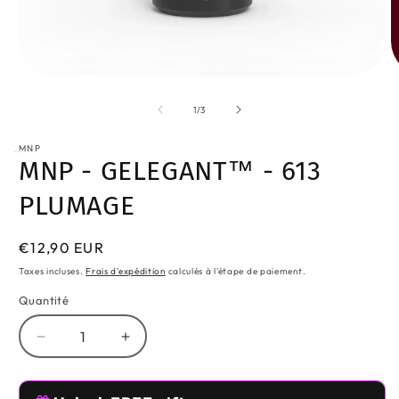
Ouvrir
O
le
le
média
m
de
1
/
3
1
2
dans
d
une
MNP
u
MNP - GELEGANT™ - 613
fenêtre
f
modale
m
PLUMAGE
Prix
€12,90 EUR
habituel
Taxes incluses.
Frais d'expédition
calculés à l'étape de paiement.
Quantité
Réduire
Augmenter
la
la
quantité
quantité
Free Gifts 🥰