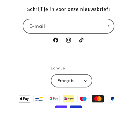
Schrijf je in voor onze nieuwsbrief!
E-mail
Facebook
Instagram
TikTok
Langue
Français
Moyens
de
paiement
© 2026,
MAKEUPHUB, by HOUSE17.BE
Politique de remboursement
Politique de confidentialité
Conditions d’utilisation