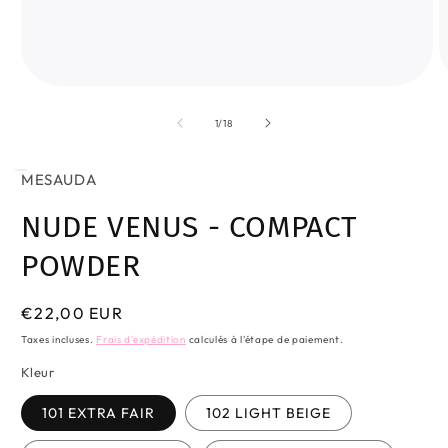
Ouvrir
O
le
le
média
m
de
1
/
18
1
2
dans
d
une
u
MESAUDA
fenêtre
f
modale
m
NUDE VENUS - COMPACT
POWDER
Prix
€22,00 EUR
habituel
Taxes incluses.
Frais d'expédition
calculés à l'étape de paiement.
Kleur
101 EXTRA FAIR
102 LIGHT BEIGE