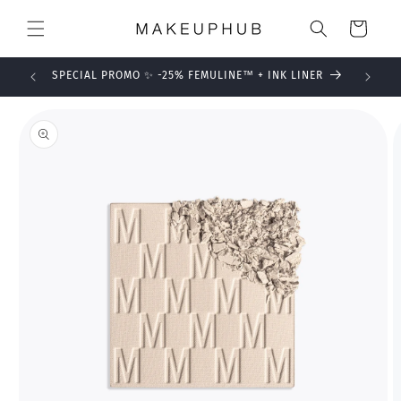
et
passer
Panier
au
contenu
SPECIAL PROMO ✨ -25% FEMULINE™ + INK LINER
Passer aux
informations
produits