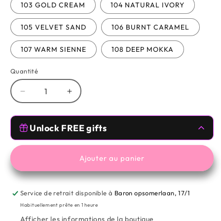
103 GOLD CREAM
104 NATURAL IVORY
105 VELVET SAND
106 BURNT CARAMEL
107 WARM SIENNE
108 DEEP MOKKA
Quantité
Réduire
Augmenter
la
la
quantité
quantité
Free Gifts 🥰
de
de
Unlock FREE gifts
NUDE
NUDE
VENUS
VENUS
Spend
€59.00
more from
MESAUDA
,
TOMVMAKEUP
to unlock
-
-
Ajouter au panier
COMPACT
COMPACT
Free Gifts 🥰
POWDER
POWDER
Service de retrait disponible à
Baron opsomerlaan, 17/1
Spend
€99.00
more from
MESAUDA
,
TOMVMAKEUP
to unlock
Habituellement prête en 1 heure
Afficher les informations de la boutique